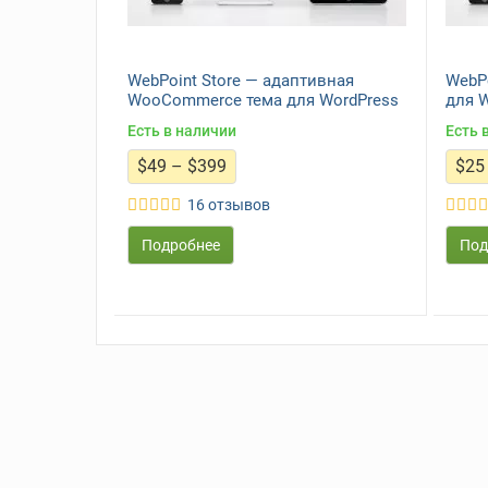
WebPoint Store — адаптивная
WebP
WooCommerce тема для WordPress
для 
Есть в наличии
Есть 
Диапазон
$
49
–
$
399
$
25
цен:
$49
16 отзывов
–
$399
Подробнее
Под