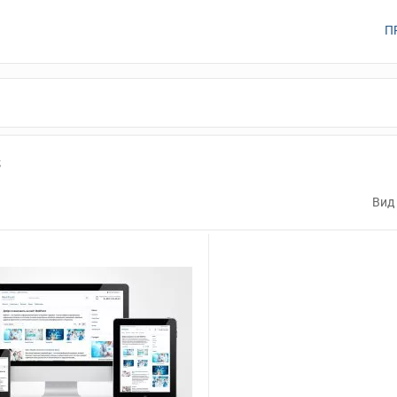
П
s
Вид