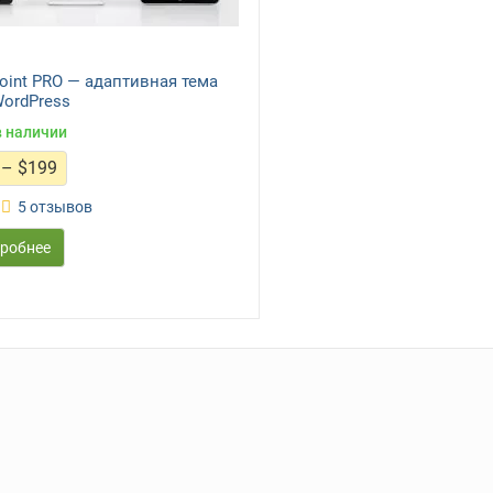
oint PRO — адаптивная тема
WordPress
в наличии
Диапазон
–
$
199
цен:
$25
5 отзывов
–
$199
робнее